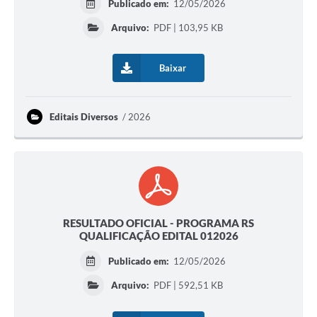
Publicado em:
12/05/2026
Coronavírus
Arquivo:
PDF | 103,95 KB
Certidão Negativa
Baixar
Alvará
Fiscalização
Editais Diversos
2026
Modelos de Requerimentos
Relatórios Anuais – Ouvidoria
Passe Livre Estudantil
Ouvidoria
RESULTADO OFICIAL - PROGRAMA RS
QUALIFICAÇÃO EDITAL 012026
Galeria de Fotos
Publicado em:
12/05/2026
Notícias
Arquivo:
PDF | 592,51 KB
Carta de Serviços