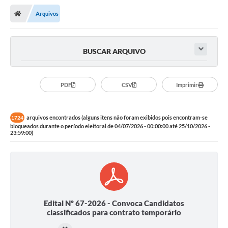
Nota Fiscal Gaúcha
Arquivos
Ouvidoria
e-sic
BUSCAR ARQUIVO
Editais e Publicações
PLANO ANUAL DE CONTRATAÇÕES (PAC)
PDF
CSV
Imprimir
Contato
arquivos encontrados (alguns itens não foram exibidos pois encontram-se
1724
TCE/RS
bloqueados durante o período eleitoral de 04/07/2026 - 00:00:00 até 25/10/2026 -
23:59:00)
Ordem de Serviços
Prestação de Contas
Serviços e Informações Online
Licitações
Edital Nº 67-2026 - Convoca Candidatos
classificados para contrato temporário
Secretarias de Júlio de Castilhos