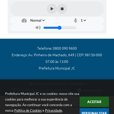
Coronavírus
Certidão Negativa
Alvará
Fiscalização
Modelos de Requerimentos
Telefone: 0800 090 9600
Endereço: Av. Pinheiro de Machado, 649 | CEP: 98130-000
Relatórios Anuais – Ouvidoria
07:00 às 13:00
Passe Livre Estudantil
Prefeitura Municipal JC
Ouvidoria
Versão do Sistema:
3.5.3 - 19/06/2026
Galeria de Fotos
Portal atualizado em:
07/08/2026 17:12
Dados Abertos
Prefeitura Municipal JC e os cookies: nosso site usa
Notícias
cookies para melhorar a sua experiência de
ACEITAR
navegação. Ao continuar você concorda com a
Carta de Serviços
Copyright Instar - 2006-2026. Todos os direitos reservados -
nossa
Política de Cookies
e
Privacidade
.
Instar Tecnologia
PERSONALIZAR