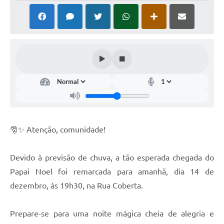
Coronavírus
Certidão Negativa
Alvará
Fiscalização
Modelos de Requerimentos
Relatórios Anuais – Ouvidoria
🎅✨ Atenção, comunidade!
Passe Livre Estudantil
Ouvidoria
Devido à previsão de chuva, a tão esperada chegada do
Galeria de Fotos
Papai Noel foi remarcada para amanhã, dia 14 de
dezembro, às 19h30, na Rua Coberta.
Notícias
Carta de Serviços
Prepare-se para uma noite mágica cheia de alegria e