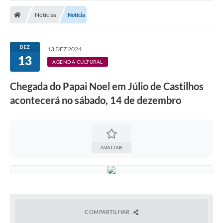
Nota Fiscal Gaúcha
Notícias
Notícia
Ouvidoria
e-sic
DEZ
13 DEZ 2024
13
Editais e Publicações
AGENDA CULTURAL
PLANO ANUAL DE CONTRATAÇÕES (PAC)
Chegada do Papai Noel em Júlio de Castilhos
acontecerá no sábado, 14 de dezembro
Contato
TCE/RS
Ordem de Serviços
AVALIAR
Prestação de Contas
Serviços e Informações Online
Licitações
COMPARTILHAR
Secretarias de Júlio de Castilhos