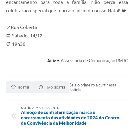
encantamento para toda a família. Não perca essa
Arquivos para Download
celebração especial que marca o início do nosso Natal! ❤️
Audiências Públicas
Contratos
📍Rua Coberta
📅 Sábado, 14/12
Secretarias
⏰ 19h30
Contas Públicas
Assessoria de Comunicação PMJC
Autor:
Legislação
Links
Seja o primeiro a curtir esta
GOSTEI
NÃO GOSTEI
notícia.
NOTÍCIA MAIS RECENTE
Almoço de confraternização marca o
encerramento das atividades de 2024 do Centro
de Convivência da Melhor Idade