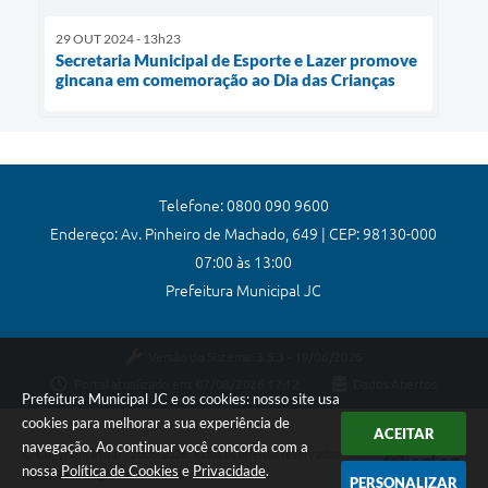
29 OUT 2024 - 13h23
Secretaria Municipal de Esporte e Lazer promove
gincana em comemoração ao Dia das Crianças
Telefone: 0800 090 9600
Endereço: Av. Pinheiro de Machado, 649 | CEP: 98130-000
07:00 às 13:00
Prefeitura Municipal JC
Versão do Sistema:
3.5.3 - 19/06/2026
Portal atualizado em:
07/08/2026 17:12
Dados Abertos
Prefeitura Municipal JC e os cookies: nosso site usa
cookies para melhorar a sua experiência de
ACEITAR
navegação. Ao continuar você concorda com a
Copyright Instar - 2006-2026. Todos os direitos reservados -
nossa
Política de Cookies
e
Privacidade
.
Instar Tecnologia
PERSONALIZAR