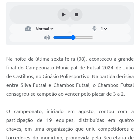
Arquivos para Download
Audiências Públicas
Contratos
Secretarias
Contas Públicas
Na noite da última sexta-feira (08), aconteceu a grande
Legislação
final do Campeonato Municipal de Futsal 2024 de Júlio
de Castilhos, no Ginásio Poliesportivo. Na partida decisiva
Links
entre Silva Futsal e Chambos Futsal, o Chambos Futsal
consagrou-se campeão ao vencer pelo placar de 3 a 2.
O campeonato, iniciado em agosto, contou com a
participação de 19 equipes, distribuídas em quatro
chaves, em uma organização que uniu competidores e
torcedores do município, promovida pela Secretaria de