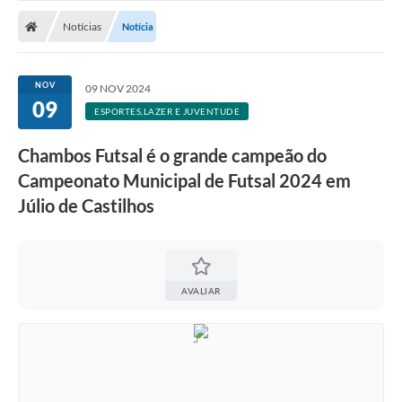
Nota Fiscal Gaúcha
Notícias
Notícia
Ouvidoria
e-sic
NOV
09 NOV 2024
09
Editais e Publicações
ESPORTES,LAZER E JUVENTUDE
PLANO ANUAL DE CONTRATAÇÕES (PAC)
Chambos Futsal é o grande campeão do
Campeonato Municipal de Futsal 2024 em
Contato
Júlio de Castilhos
TCE/RS
Ordem de Serviços
Prestação de Contas
AVALIAR
Serviços e Informações Online
Licitações
Secretarias de Júlio de Castilhos