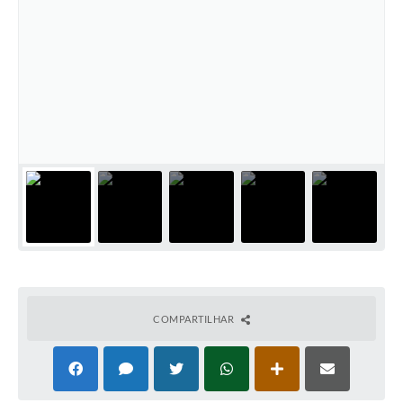
Coronavírus
Certidão Negativa
Alvará
Fiscalização
Modelos de Requerimentos
Relatórios Anuais – Ouvidoria
Passe Livre Estudantil
Ouvidoria
Galeria de Fotos
COMPARTILHAR
Notícias
Carta de Serviços