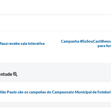
Campanha #EuSouCastilhense
auá recebe sala interativa
para fu
entude
r São Paulo são os campeões do Campeonato Municipal de Futebol 