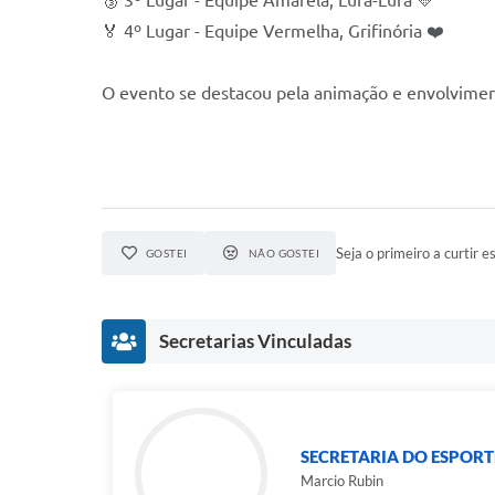
🥉 3º Lugar - Equipe Amarela, Lufa-Lufa 💛
🏅 4º Lugar - Equipe Vermelha, Grifinória ❤️
O evento se destacou pela animação e envolviment
Seja o primeiro a curtir es
GOSTEI
NÃO GOSTEI
Secretarias Vinculadas
SECRETARIA DO ESPORTE
Marcio Rubin