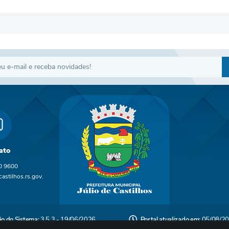
ato
0 9600
astilhos.rs.gov.
ão do Sistema:
3.5.3 - 19/06/2026
Portal atualizado em:
05/08/20