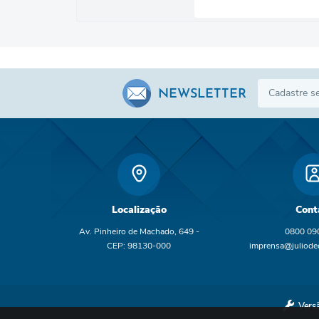
NEWSLETTER
Localização
Cont
Av. Pinheiro de Machado, 649 -
0800 09
CEP: 98130-000
imprensa@juliodec
br
Vers