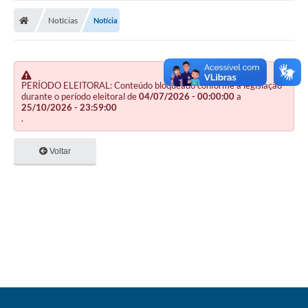
Nota Fiscal Gaúcha
Notícias
Notícia
Ouvidoria
e-sic
Editais e Publicações
PERÍODO ELEITORAL: Conteúdo bloqueado conforme a legislação
durante o período eleitoral de
04/07/2026 - 00:00:00
a
25/10/2026 - 23:59:00
PLANO ANUAL DE CONTRATAÇÕES (PAC)
.
Contato
Voltar
TCE/RS
Ordem de Serviços
Prestação de Contas
Serviços e Informações Online
Licitações
Secretarias de Júlio de Castilhos