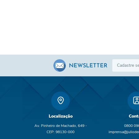
NEWSLETTER
Localização
Cont
Av. Pinheiro de Machado, 649 -
0800 09
CEP: 98130-000
imprensa@juliodec
br