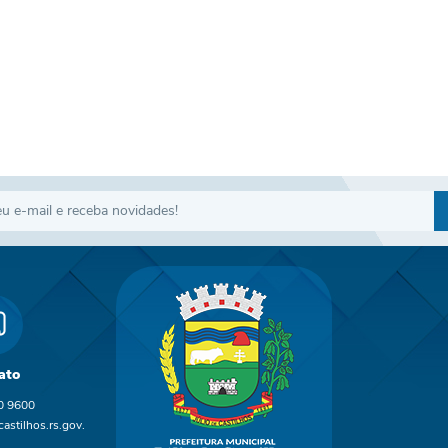
ato
0 9600
astilhos.rs.gov.