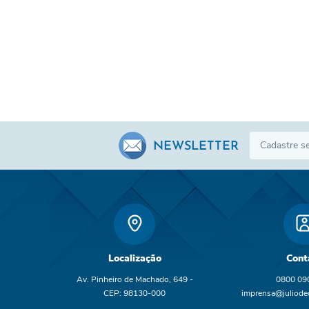
NEWSLETTER
Localização
Cont
Av. Pinheiro de Machado, 649 -
0800 09
CEP: 98130-000
imprensa@juliodec
br