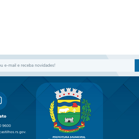
ato
0 9600
astilhos.rs.gov.