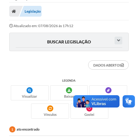
Nota Fiscal Gaúcha
Legislação
Ouvidoria
e-sic
Atualizado em: 07/08/2026 às 17h12
Editais e Publicações
BUSCAR LEGISLAÇÃO
PLANO ANUAL DE CONTRATAÇÕES (PAC)
Contato
DADOS ABERTOS
TCE/RS
LEGENDA:
Ordem de Serviços
Visualizar
Baixar
Anexos
Prestação de Contas
Serviços e Informações Online
Vínculos
Gostei
Licitações
ato encontrado
1
Secretarias de Júlio de Castilhos