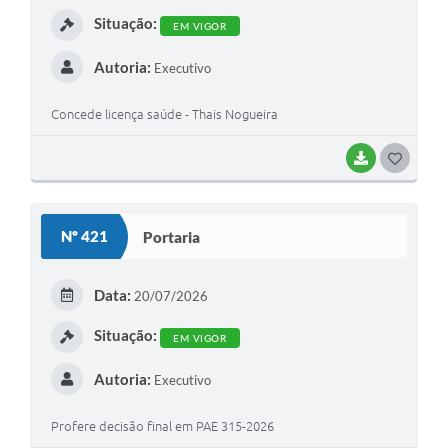
I
Situação:
EM VIGOR
Autoria:
Executivo
Concede licença saúde - Thais Nogueira
BAIXAR
G
O
S
Nº 421
Portaria
T
E
Data:
20/07/2026
I
Situação:
EM VIGOR
Autoria:
Executivo
Profere decisão final em PAE 315-2026