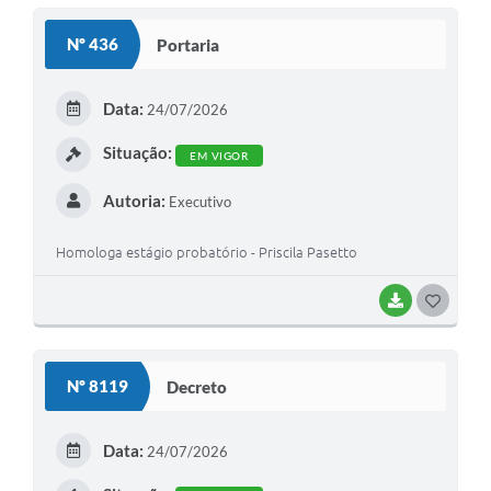
S
Nº 436
Portaria
T
E
Data:
24/07/2026
I
Situação:
EM VIGOR
Autoria:
Executivo
Homologa estágio probatório - Priscila Pasetto
BAIXAR
G
O
S
Nº 8119
Decreto
T
E
Data:
24/07/2026
I