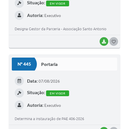
Situação:
Arquivos para Download
EM VIGOR
Audiências Públicas
Autoria:
Executivo
Contratos
Designa Gestor da Parceria - Associação Santo Antonio
Secretarias
BAIXAR
G
Contas Públicas
O
Legislação
S
Nº 445
Portaria
T
Links
E
Data:
07/08/2026
I
Situação:
EM VIGOR
Autoria:
Executivo
Determina a instauração de PAE 406-2026