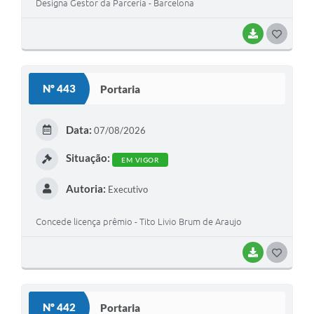
Designa Gestor da Parceria - Barcelona
BAIXAR
G
O
S
Nº 443
Portaria
T
E
Data:
07/08/2026
I
Situação:
EM VIGOR
Autoria:
Executivo
Concede licença prêmio - Tito Livio Brum de Araujo
BAIXAR
G
O
S
Nº 442
Portaria