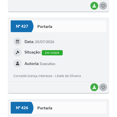
BAIXAR
G
O
S
Nº 427
Portaria
T
E
Data:
20/07/2026
I
Situação:
EM VIGOR
Autoria:
Executivo
Concede licença interesse - Litiele de Oliveira
BAIXAR
G
O
S
Nº 426
Portaria
T