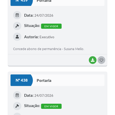
Nº 439
Portaria
T
E
Data:
24/07/2026
I
Situação:
EM VIGOR
Autoria:
Executivo
Concede abono de permanência - Susana Mello.
BAIXAR
G
O
S
Nº 438
Portaria
T
E
Data:
24/07/2026
I
Situação:
EM VIGOR