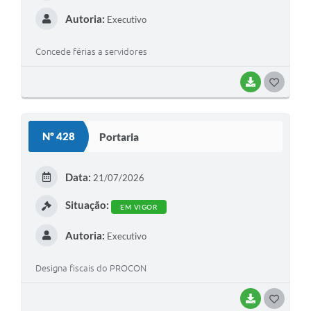
Autoria:
Executivo
Concede férias a servidores
BAIXAR
G
O
S
Nº 428
Portaria
T
E
Data:
21/07/2026
I
Situação:
EM VIGOR
Autoria:
Executivo
Designa fiscais do PROCON
BAIXAR
G