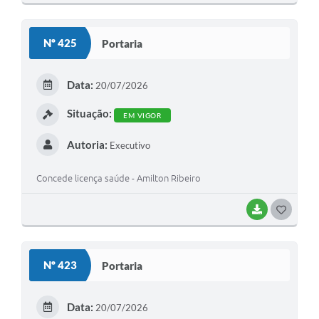
O
S
Nº 425
Portaria
T
E
Data:
20/07/2026
I
Situação:
EM VIGOR
Autoria:
Executivo
Concede licença saúde - Amilton Ribeiro
BAIXAR
G
O
S
Nº 423
Portaria
T
E
Data:
20/07/2026