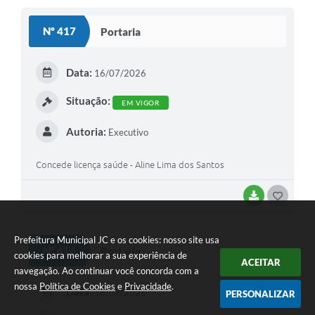
S
Nº 417
Portaria
T
E
Data:
16/07/2026
I
Situação:
EM VIGOR
Autoria:
Executivo
Concede licença saúde - Aline Lima dos Santos
BAIXAR
G
O
Prefeitura Municipal JC e os cookies: nosso site usa
S
Nº 416
Portaria
cookies para melhorar a sua experiência de
ACEITAR
T
navegação. Ao continuar você concorda com a
E
nossa
Política de Cookies
e
Privacidade
.
Data:
16/07/2026
PERSONALIZAR
I