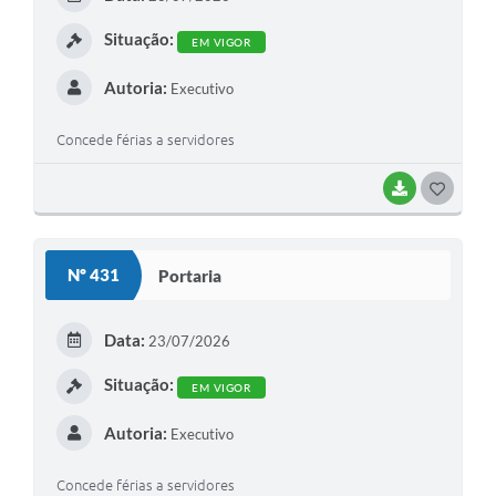
I
Situação:
EM VIGOR
Autoria:
Executivo
Concede férias a servidores
BAIXAR
G
O
S
Nº 431
Portaria
T
E
Data:
23/07/2026
I
Situação:
EM VIGOR
Autoria:
Executivo
Concede férias a servidores