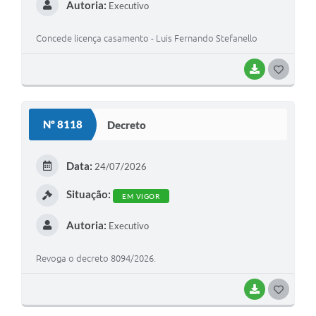
Autoria:
Executivo
Concede licença casamento - Luis Fernando Stefanello
BAIXAR
G
O
S
Nº 8118
Decreto
T
E
Data:
24/07/2026
I
Situação:
EM VIGOR
Autoria:
Executivo
Revoga o decreto 8094/2026.
BAIXAR
G
O