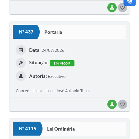
BAIXAR
G
O
S
Nº 437
Portaria
T
E
Data:
24/07/2026
I
Situação:
EM VIGOR
Autoria:
Executivo
Concede licença luto - José Antonio Telles
BAIXAR
G
O
S
Nº 4115
Lei Ordinária
T