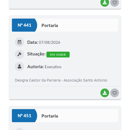
BAIXAR
G
O
S
Nº 441
Portaria
T
E
Data:
07/08/2026
I
Situação:
EM VIGOR
Autoria:
Executivo
Designa Gestor da Parceria - Associação Santo Antonio
BAIXAR
G
O
S
Nº 451
Portaria
T
E