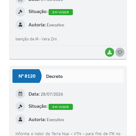
I
Situação:
EM VIGOR
Autoria:
Executivo
Isenção de IR - Vera Zini
BAIXAR
G
O
S
Nº 8120
Decreto
T
E
Data:
28/07/2026
I
Situação:
EM VIGOR
Autoria:
Executivo
Informa o Valor da Terra Nua – VTN – para fins de ITR no