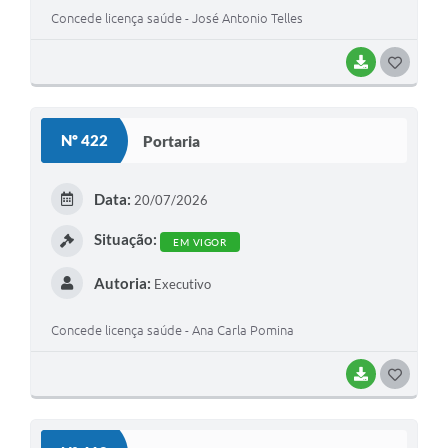
Concede licença saúde - José Antonio Telles
BAIXAR
G
O
S
Nº 422
Portaria
T
E
Data:
20/07/2026
I
Situação:
EM VIGOR
Autoria:
Executivo
Concede licença saúde - Ana Carla Pomina
BAIXAR
G
O
S