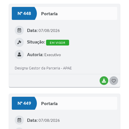
Coronavírus
Nº 448
Portaria
Certidão Negativa
Data:
07/08/2026
Alvará
Situação:
Fiscalização
EM VIGOR
Modelos de Requerimentos
Autoria:
Executivo
Relatórios Anuais – Ouvidoria
Designa Gestor da Parceria - APAE
Passe Livre Estudantil
BAIXAR
G
Ouvidoria
O
Galeria de Fotos
S
Nº 449
Portaria
T
Notícias
E
Data:
07/08/2026
Carta de Serviços
I