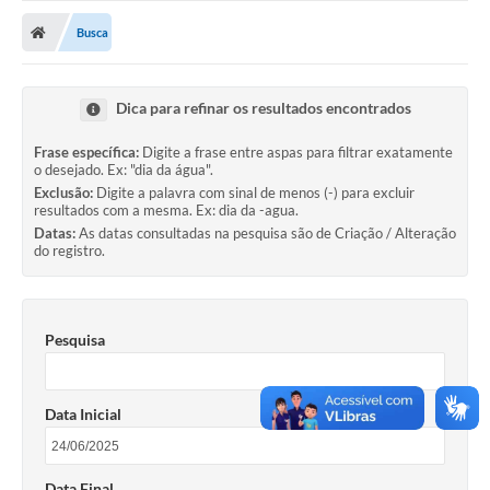
Nota Fiscal Gaúcha
Busca
Ouvidoria
e-sic
Dica para refinar os resultados encontrados
Editais e Publicações
Frase específica:
Digite a frase entre aspas para filtrar exatamente
o desejado. Ex: "dia da água".
PLANO ANUAL DE CONTRATAÇÕES (PAC)
Exclusão:
Digite a palavra com sinal de menos (-) para excluir
resultados com a mesma. Ex: dia da -agua.
Contato
Datas:
As datas consultadas na pesquisa são de Criação / Alteração
do registro.
TCE/RS
Ordem de Serviços
Pesquisa
Prestação de Contas
Serviços e Informações Online
Data Inicial
Licitações
Secretarias de Júlio de Castilhos
Data Final