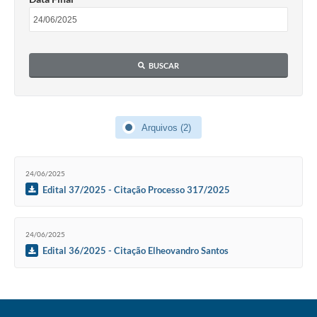
Coronavírus
Certidão Negativa
BUSCAR
Alvará
Fiscalização
Arquivos (2)
Modelos de Requerimentos
Relatórios Anuais – Ouvidoria
24/06/2025
Passe Livre Estudantil
Edital 37/2025 - Citação Processo 317/2025
Ouvidoria
24/06/2025
Galeria de Fotos
Edital 36/2025 - Citação Elheovandro Santos
Notícias
Carta de Serviços